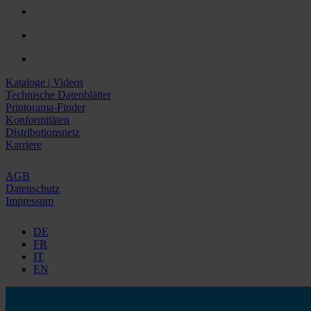
Kataloge | Videos
Technische Datenblätter
Printorama-Finder
Konformitäten
Distributionsnetz
Karriere
AGB
Datenschutz
Impressum
DE
FR
IT
EN