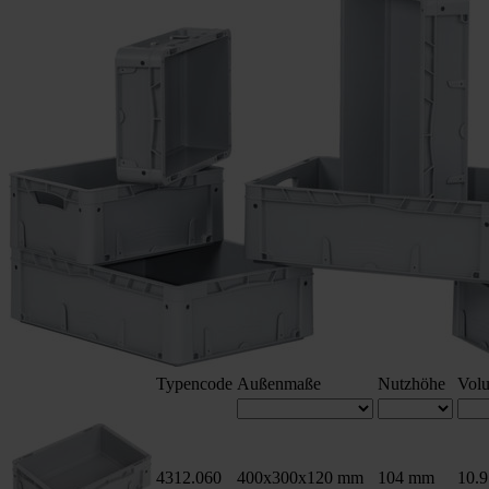
Typencode
Außen­maße
Nutz­höhe
Vol
4312.060
400x300x120 mm
104 mm
10.9