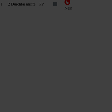
 l
2 Durchfassgriffe
PP
Nein