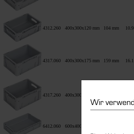
4312.260
400x300x120 mm
104 mm
10.9
4317.060
400x300x175 mm
159 mm
16.1
4317.260
400x300x175 mm
159 mm
16.1
Wir verwend
6412.060
600x400x120 mm
104 mm
23.4