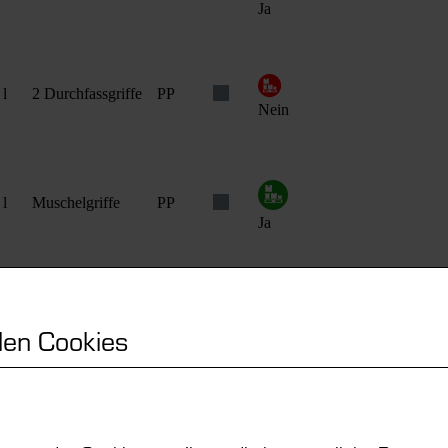
Ja
 l
2 Durchfassgriffe
PP
Nein
 l
Muschelgriffe
PP
Ja
 l
2 Durchfassgriffe
PP
en Cookies
Nein
 l
Muschelgriffe
PP
Ja