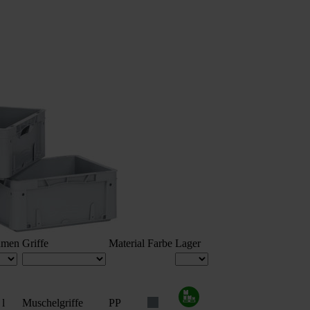
umen
Griffe
Material
Farbe
Lager
 l
Muschelgriffe
PP