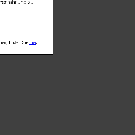
rerfahrung zu
nen, finden Sie
hier
.