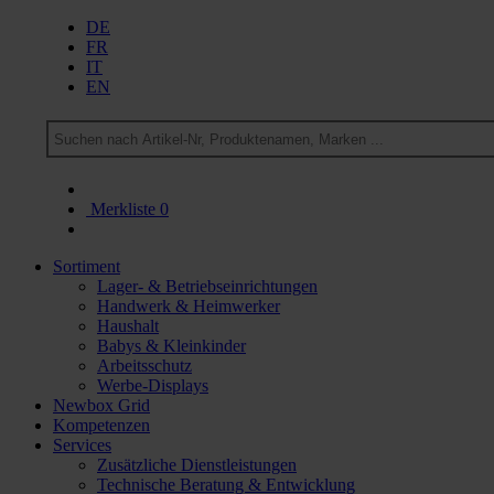
DE
FR
IT
EN
Merkliste
0
Sortiment
Lager- & Betriebseinrichtungen
Handwerk & Heimwerker
Haushalt
Babys & Kleinkinder
Arbeitsschutz
Werbe-Displays
Newbox Grid
Kompetenzen
Services
Zusätzliche Dienstleistungen
Technische Beratung & Entwicklung