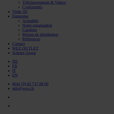
Téléchargements & Videos
Conformités
Visite 3D
Entreprise
Actualités
Notre organisation
Carrières
Réseau de distribution
Références
Contact
WEZ OUTLET
Scherer Group
DE
FR
IT
EN
0041 (0) 62 737 88 00
info@wez.ch