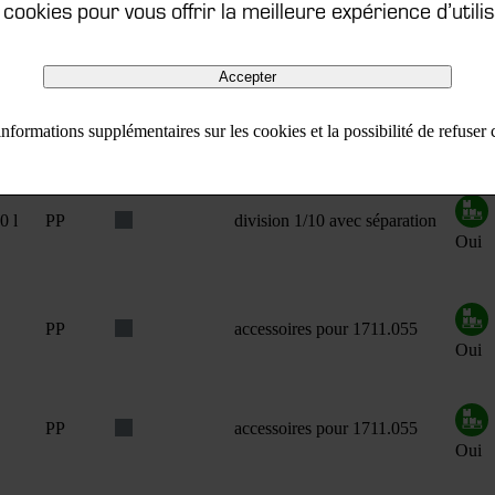
s cookies pour vous offrir la meilleure expérience d’utilis
1 l
PS
division 1/4
Oui
Accepter
Papier
en vrac en sachet
nformations supplémentaires sur les cookies et la possibilité de refuser
Oui
0 l
PP
division 1/10 avec séparation
Oui
PP
accessoires pour 1711.055
Oui
PP
accessoires pour 1711.055
Oui