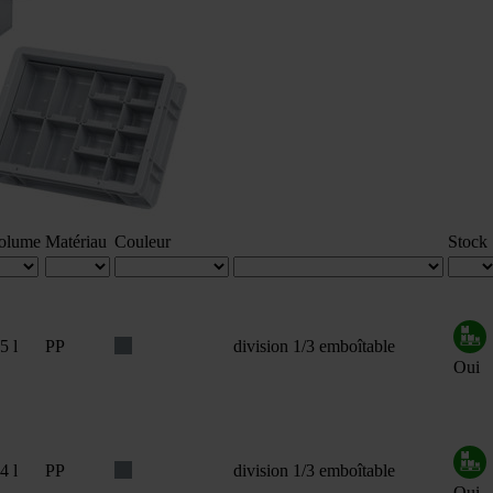
olume
Matériau
Couleur
Stock
5 l
PP
division 1/3 emboîtable
Oui
4 l
PP
division 1/3 emboîtable
Oui