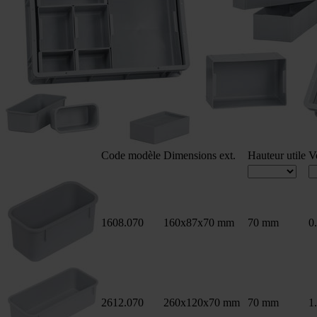
Code modèle
Dimensions ext.
Hauteur utile
V
1608.070
160x87x70 mm
70 mm
0.
2612.070
260x120x70 mm
70 mm
1.