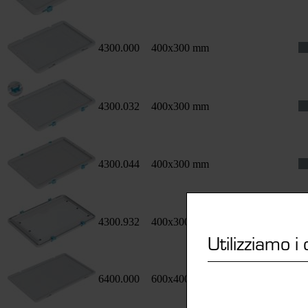
4300.000
400x300 mm
4300.032
400x300 mm
4300.044
400x300 mm
4300.932
400x300 mm
Utilizziamo i
6400.000
600x400 mm