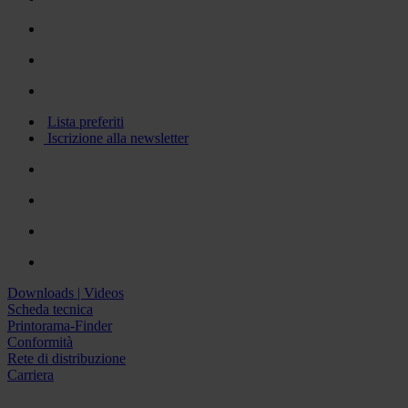
Lista preferiti
Iscrizione alla newsletter
Downloads | Videos
Scheda tecnica
Printorama-Finder
Conformità
Rete di distribuzione
Carriera