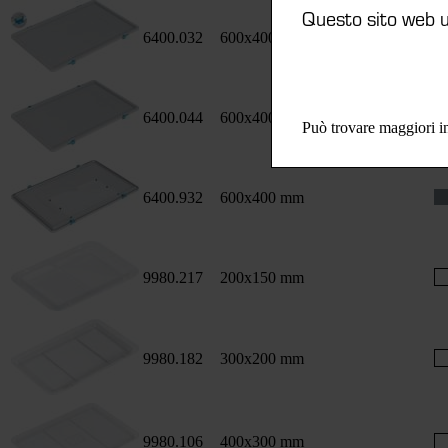
Questo sito web ut
6400.032
600x400 mm
6400.044
600x400 mm
Può trovare maggiori in
6400.932
600x400 mm
9980.217
200x150 mm
9980.182
300x200 mm
9980.106
400x300 mm