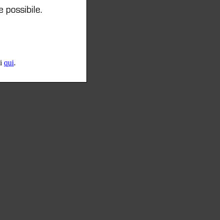
e possibile.
li
qui
.