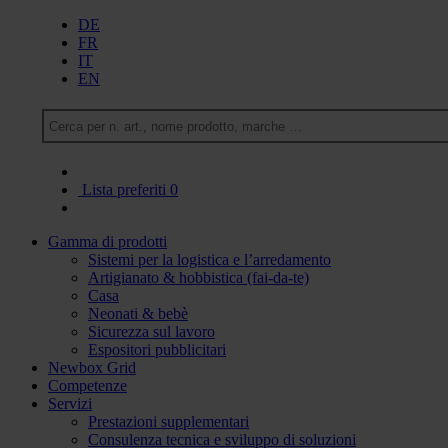
DE
FR
IT
EN
Lista preferiti
0
Gamma di prodotti
Sistemi per la logistica e l’arredamento
Artigianato & hobbistica (fai-da-te)
Casa
Neonati & bebè
Sicurezza sul lavoro
Espositori pubblicitari
Newbox Grid
Competenze
Servizi
Prestazioni supplementari
Consulenza tecnica e sviluppo di soluzioni