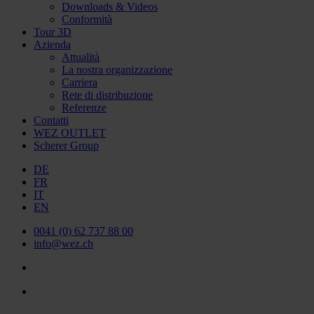
Downloads & Videos
Conformità
Tour 3D
Azienda
Attualità
La nostra organizzazione
Carriera
Rete di distribuzione
Referenze
Contatti
WEZ OUTLET
Scherer Group
DE
FR
IT
EN
0041 (0) 62 737 88 00
info@wez.ch