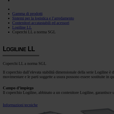
Gamma di prodotti
Sistemi per la logistica e l’arredamento
Contenitori accatastabili ed acessori
Logiline LL
Coperchi LL a norma SGL
L
L
L
OGILINE
Coperchi LL a norma SGL
Il coperchio dall’elevata stabilità dimensionale della serie Logiline 
movimentare e le parti soggette a usura possono essere sostituite in q
Campo d’impiego
Il coperchio Logiline, abbinato a un contenitore Logiline, garantisce u
Informazioni tecniche