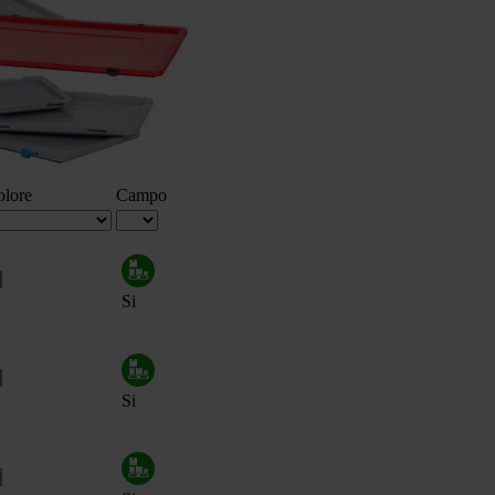
olore
Campo
Si
Si