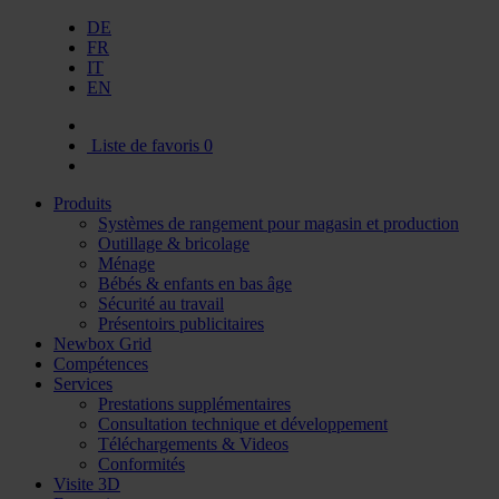
DE
FR
IT
EN
Liste de favoris
0
Produits
Systèmes de rangement pour magasin et production
Outillage & bricolage
Ménage
Bébés & enfants en bas âge
Sécurité au travail
Présentoirs publicitaires
Newbox Grid
Compétences
Services
Prestations supplémentaires
Consultation technique et développement
Téléchargements & Videos
Conformités
Visite 3D