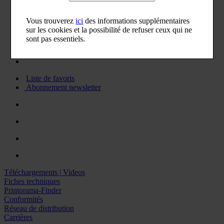
Vous trouverez
ici
des informations supplémentaires
sur les cookies et la possibilité de refuser ceux qui ne
sont pas essentiels.
Liste de favoris
Abonnement newsletter
Téléchargements | Videos
Fiches techniques
Printorama-Finder
Conformités
Réseau de distribution
Carrières