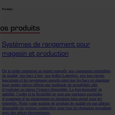
Produits
os produits
Systèmes de rangement pour
magasin et production
De la petite entreprise au grand entrepôt, nos contenants empilables
de qualité, nos bacs à bec, nos boîtes Lagerbox, nos bacs-tiroirs
basculants et les rayonnages assortis ainsi que les bacs en plastique
pour petites pièces offrent une multitude de possibilités afin
d’exploiter au mieux l’espace disponible. La fonctionnalité, la
stabilité, l’ordre et la flexibilité ne sont que quelques exemples
d’avantages d’un équipement en plastique bien pensé pour les
entrepôts. Notre vaste gamme de produits de qualité est par ailleurs
disponible en version conductrice pour tous les domaines travaillant
avec des pièces électroniques.