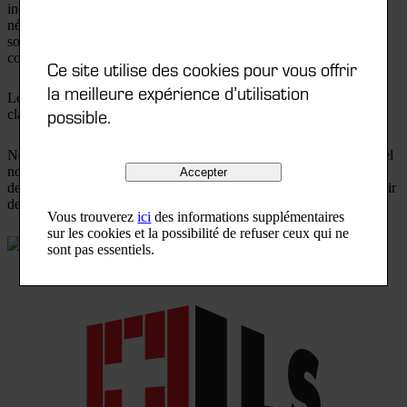
individuels sur mesure. Et nous produisons nous-mêmes les outils
nécessaires dans notre propre usine d’outils, afin de réaliser votre
solution personnalisée de manière rapide et optimisée en termes de
coûts.
Ce site utilise des cookies pour vous offrir
la meilleure expérience d’utilisation
Les étiquettes RFID ou EAN à code-barres permettent d’identifier
possible.
clairement les supports de charge.
Nous consultons volontiers votre cahier des charges, à partir duquel
nous élaborons une ébauche. Vous pouvez également nous
Accepter
demander une consultation individuelle. Nous nous ferons un plaisir
de passer chez vous.
Vous trouverez
ici
des informations supplémentaires
sur les cookies et la possibilité de refuser ceux qui ne
sont pas essentiels.