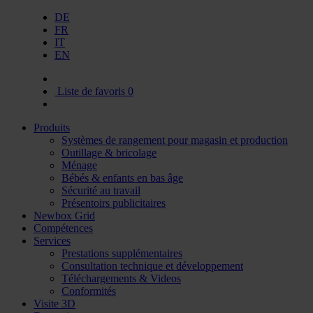
DE
FR
IT
EN
Liste de favoris
0
Produits
Systèmes de rangement pour magasin et production
Outillage & bricolage
Ménage
Bébés & enfants en bas âge
Sécurité au travail
Présentoirs publicitaires
Newbox Grid
Compétences
Services
Prestations supplémentaires
Consultation technique et développement
Téléchargements & Videos
Conformités
Visite 3D