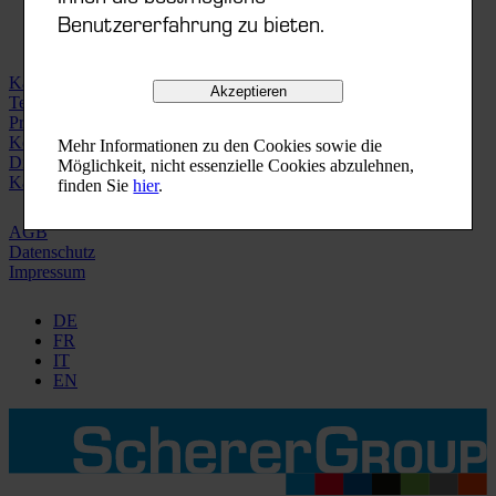
Benutzererfahrung zu bieten.
Kataloge | Videos
Akzeptieren
Technische Datenblätter
Printorama-Finder
Konformitäten
Mehr Informationen zu den Cookies sowie die
Distributionsnetz
Möglichkeit, nicht essenzielle Cookies abzulehnen,
Karriere
finden Sie
hier
.
AGB
Datenschutz
Impressum
DE
FR
IT
EN