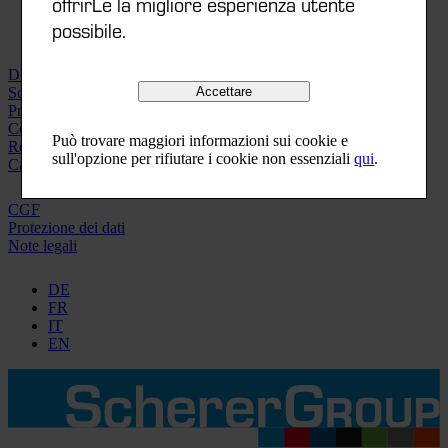
offrirLe la migliore esperienza utente
possibile.
Downloads | Videos
Accettare
Scheda tecnica
Printorama-Finder
Conformità
Può trovare maggiori informazioni sui cookie e
Rete di distribuzione
sull'opzione per rifiutare i cookie non essenziali
qui
.
Carriera
CGF
Protezione dei dati
Note legali
DE
FR
IT
EN