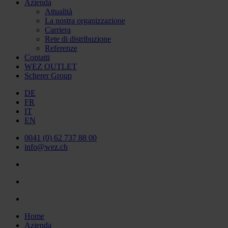
Azienda
Attualità
La nostra organizzazione
Carriera
Rete di distribuzione
Referenze
Contatti
WEZ OUTLET
Scherer Group
DE
FR
IT
EN
0041 (0) 62 737 88 00
info@wez.ch
Home
Azienda