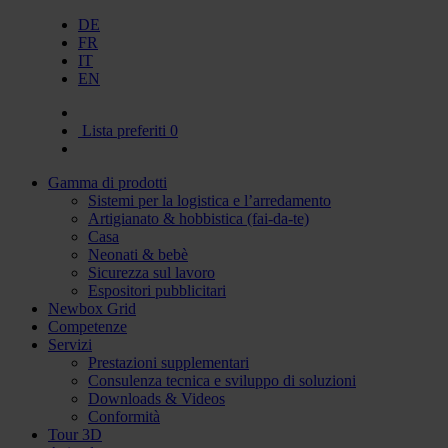
DE
FR
IT
EN
Lista preferiti
0
Gamma di prodotti
Sistemi per la logistica e l’arredamento
Artigianato & hobbistica (fai-da-te)
Casa
Neonati & bebè
Sicurezza sul lavoro
Espositori pubblicitari
Newbox Grid
Competenze
Servizi
Prestazioni supplementari
Consulenza tecnica e sviluppo di soluzioni
Downloads & Videos
Conformità
Tour 3D