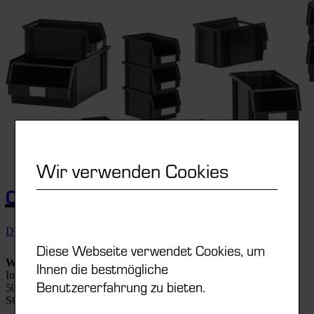
Wir verwenden Cookies
C
B
C
B
M
C
LASSICBOX
LACK
Die Serie Classicbox Black ...
Diese Webseite verwendet Cookies, um
WEZ Kunststoffwerk AG
Ihnen die bestmögliche
Industriestrasse 8
Benutzererfahrung zu bieten.
5036 Oberentfelden
SCHWEIZ