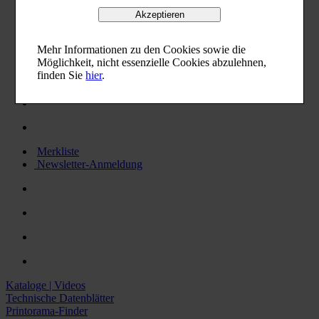
Akzeptieren
0041 (0) 62 737 88 00
info@wez.ch
Mehr Informationen zu den Cookies sowie die
Möglichkeit, nicht essenzielle Cookies abzulehnen,
finden Sie
hier
.
Merkliste
Newsletter-Anmeldung
Kataloge | Videos
Technische Datenblätter
Printorama-Finder