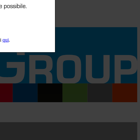
e possibile.
li
qui
.