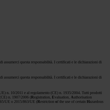
 assumerci questa responsabilità. I certificati e le dichiarazioni di
 assumerci questa responsabilità. I certificati e le dichiarazioni di
o (UE) n. 10/2011 e al regolamento (CE) n. 1935/2004. Tutti prodotti
h (CE) n. 1907/2006 (
R
egistration,
E
valuation,
A
uthorisation
011/65/UE o 2015/863/UE (
R
estriction
o
f the use of certain
H
azardous