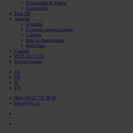
Downloads & Videos
Conformità
Tour 3D
Azienda
Attualità
La nostra organizzazione
Carriera
Rete di distribuzione
Referenze
Contatti
WEZ OUTLET
Scherer Group
DE
FR
IT
EN
0041 (0) 62 737 88 00
info@wez.ch