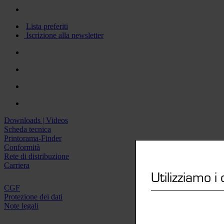
Lista preferiti
Iscrizione alla newsletter
Downloads | Videos
Scheda tecnica
Printorama-Finder
Conformità
Rete di distribuzione
Carriera
Utilizziamo i
CGF
Protezione dei dati
Note legali