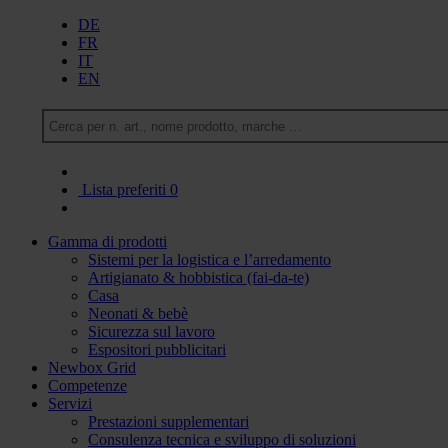
DE
FR
IT
EN
Lista preferiti
0
Gamma di prodotti
Sistemi per la logistica e l’arredamento
Artigianato & hobbistica (fai-da-te)
Casa
Neonati & bebè
Sicurezza sul lavoro
Espositori pubblicitari
Newbox Grid
Competenze
Servizi
Prestazioni supplementari
Consulenza tecnica e sviluppo di soluzioni