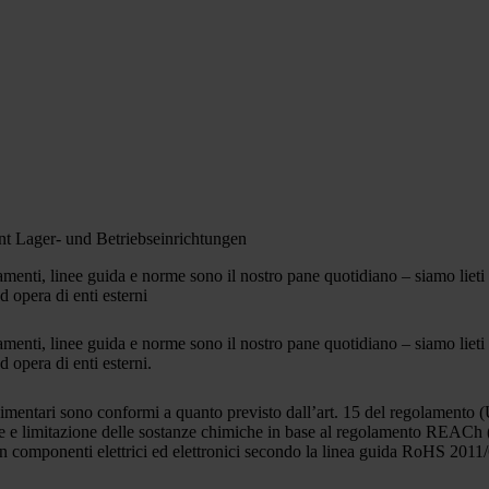
amenti, linee guida e norme sono il nostro pane quotidiano – siamo lieti di
 opera di enti esterni
amenti, linee guida e norme sono il nostro pane quotidiano – siamo lieti di
 opera di enti esterni.
i alimentari sono conformi a quanto previsto dall’art. 15 del regolament
zione e limitazione delle sostanze chimiche in base al regolamento REAC
se in componenti elettrici ed elettronici secondo la linea guida RoHS 2