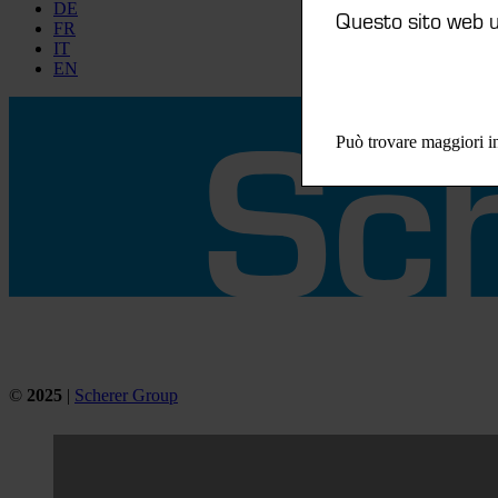
DE
Questo sito web ut
FR
IT
EN
Può trovare maggiori in
©
2025
|
Scherer Group