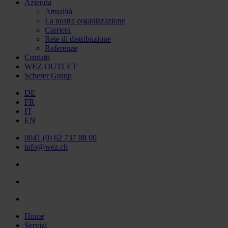
Azienda
Attualità
La nostra organizzazione
Carriera
Rete di distribuzione
Referenze
Contatti
WEZ OUTLET
Scherer Group
DE
FR
IT
EN
0041 (0) 62 737 88 00
info@wez.ch
Home
Servizi