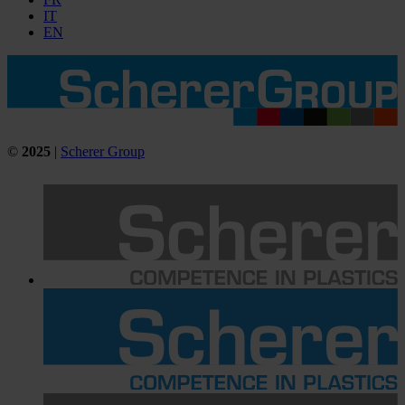
IT
EN
©
2025
|
Scherer Group