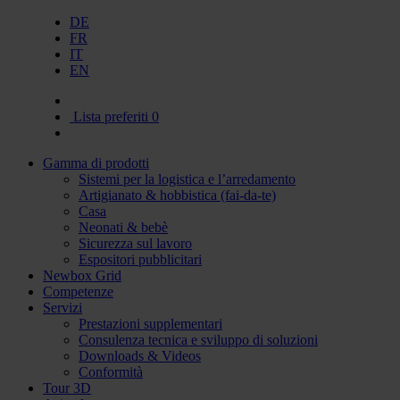
DE
FR
IT
EN
Lista preferiti
0
Gamma di prodotti
Sistemi per la logistica e l’arredamento
Artigianato & hobbistica (fai-da-te)
Casa
Neonati & bebè
Sicurezza sul lavoro
Espositori pubblicitari
Newbox Grid
Competenze
Servizi
Prestazioni supplementari
Consulenza tecnica e sviluppo di soluzioni
Downloads & Videos
Conformità
Tour 3D