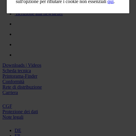
sull'opzione per rifiutare i cookie non essenziali
qui
.
Lista preferiti
Iscrizione alla newsletter
Downloads | Videos
Scheda tecnica
Printorama-Finder
Conformità
Rete di distribuzione
Carriera
CGF
Protezione dei dati
Note legali
DE
FR