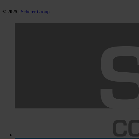
©
2025
|
Scherer Group