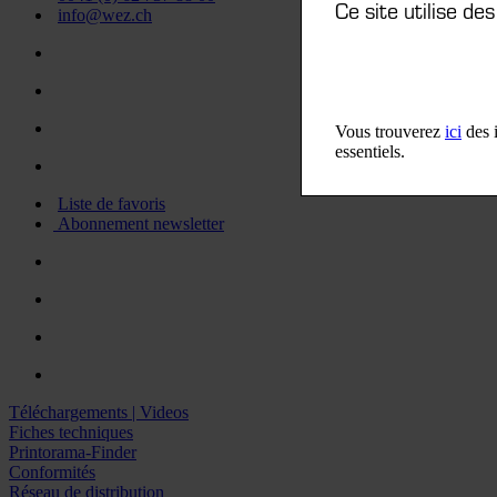
Ce site utilise de
info@wez.ch
Vous trouverez
ici
des i
essentiels.
Liste de favoris
Abonnement newsletter
Téléchargements | Videos
Fiches techniques
Printorama-Finder
Conformités
Réseau de distribution