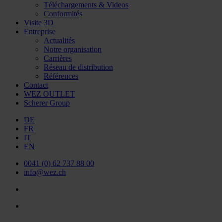
Téléchargements & Videos
Conformités
Visite 3D
Entreprise
Actualités
Notre organisation
Carrières
Réseau de distribution
Références
Contact
WEZ OUTLET
Scherer Group
DE
FR
IT
EN
0041 (0) 62 737 88 00
info@wez.ch