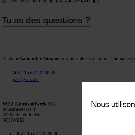
Tu as des questions ?
Madame
Samantha Donaue
r, responsable des ressources humaines, se
0041 (0) 62 737 88 35
jobs@wez.ch
Nous utiliso
WEZ Kunststoffwerk AG
Industriestrasse 8
5036 Oberentfelden
SCHWEIZ
0041 (0) 62 737 88 00