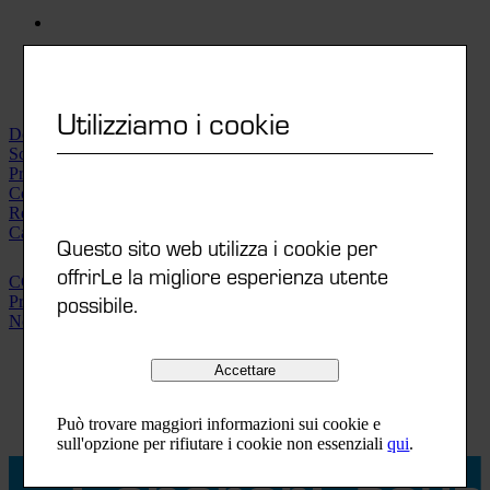
Utilizziamo i cookie
Downloads | Videos
Scheda tecnica
Printorama-Finder
Conformità
Rete di distribuzione
Carriera
Questo sito web utilizza i cookie per
offrirLe la migliore esperienza utente
CGF
possibile.
Protezione dei dati
Note legali
DE
Accettare
FR
IT
Può trovare maggiori informazioni sui cookie e
EN
sull'opzione per rifiutare i cookie non essenziali
qui
.