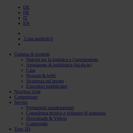
DE
FR
IT
EN
Lista preferiti
0
Gamma di prodotti
Sistemi per la logistica e l’arredamento
Artigianato & hobbistica (fai-da-te)
Casa
Neonati & bebè
Sicurezza sul lavoro
Espositori pubblicitari
Newbox Grid
Competenze
Servizi
Prestazioni supplementari
Consulenza tecnica e sviluppo di soluzioni
Downloads & Videos
Conformità
Tour 3D