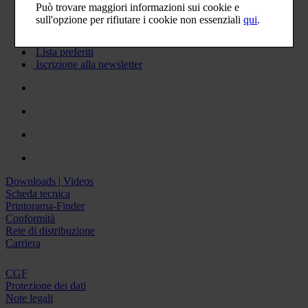
Può trovare maggiori informazioni sui cookie e
sull'opzione per rifiutare i cookie non essenziali
qui
.
Lista preferiti
Iscrizione alla newsletter
Downloads | Videos
Scheda tecnica
Printorama-Finder
Conformità
Rete di distribuzione
Carriera
CGF
Protezione dei dati
Note legali