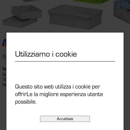
A
B
A
B
UTOMATIC
OX
Utilizziamo i cookie
Nella versione chiusa (Logiline Futura) ...
WEZ Kunststoffwerk AG
Industriestrasse 8
5036 Oberentfelden
SCHWEIZ
Questo sito web utilizza i cookie per
offrirLe la migliore esperienza utente
0041 (0) 62 737 88 00
possibile.
info@wez.ch
Accettare