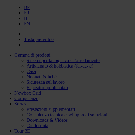
DE
FR
IT
EN
Lista preferiti
0
Gamma di prodotti
Sistemi per la logistica e l’arredamento
Artigianato & hobbistica (fai-da-te)
Casa
Neonati & bebè
Sicurezza sul lavoro
Espositori pubblicitari
Newbox Grid
Competenze
Servizi
Prestazioni supplementari
Consulenza tecnica e sviluppo di soluzioni
Downloads & Videos
Conformità
Tour 3D