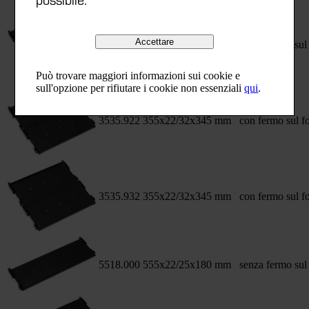
Accettare
3535.900
355x22/32x345 mm
senza fermo sul
Può trovare maggiori informazioni sui cookie e
sull'opzione per rifiutare i cookie non essenziali
qui
.
3535.922
355x22/32x345 mm
con fermo sul f
3535.932
355x22/32x345 mm
con fermo sul f
5518.000
555x22/25x180 mm
senza fermo sul