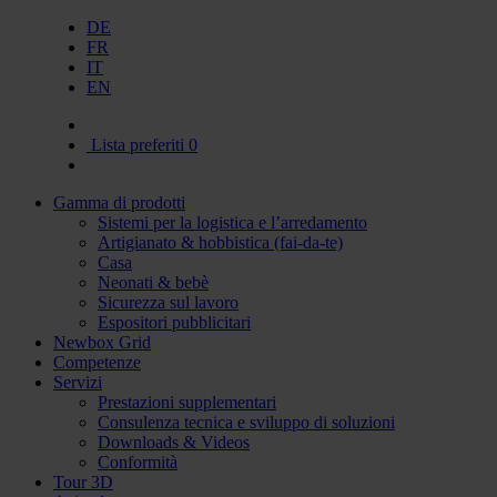
DE
FR
IT
EN
Lista preferiti
0
Gamma di prodotti
Sistemi per la logistica e l’arredamento
Artigianato & hobbistica (fai-da-te)
Casa
Neonati & bebè
Sicurezza sul lavoro
Espositori pubblicitari
Newbox Grid
Competenze
Servizi
Prestazioni supplementari
Consulenza tecnica e sviluppo di soluzioni
Downloads & Videos
Conformità
Tour 3D