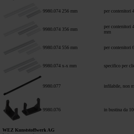
9980.074
256 mm
per contenitor
per contenitor
9980.074
356 mm
mm
9980.074
556 mm
per contenitor
9980.074
x-x mm
specifico per cl
9980.077
infilabile, non 
9980.076
in bustina da 10
WEZ Kunststoffwerk AG